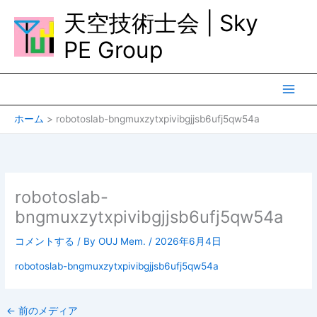
内
天空技術士会 | Sky
容
を
PE Group
ス
キ
ッ
プ
ホーム
robotoslab-bngmuxzytxpivibgjjsb6ufj5qw54a
robotoslab-
bngmuxzytxpivibgjjsb6ufj5qw54a
コメントする
/ By
OUJ Mem.
/
2026年6月4日
robotoslab-bngmuxzytxpivibgjjsb6ufj5qw54a
←
前のメディア