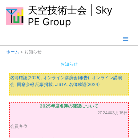
内
天空技術士会 | Sky
容
を
PE Group
ス
キ
ッ
プ
ホーム
お知らせ
お知らせ
名簿確認(2025)
,
オンライン講演会(報告)
,
オンライン講演
会
,
同窓会報 記事掲載
,
JISTA
,
名簿確認(2024)
2025年度名簿の確認について
2024年3月15日
会員各位