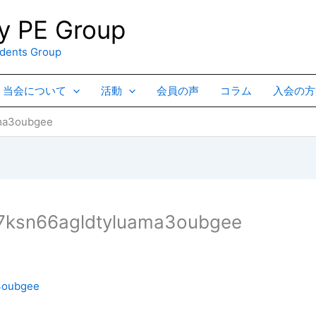
 PE Group
ents Group
当会について
活動
会員の声
コラム
入会の方
ama3oubgee
7ksn66agldtyluama3oubgee
3oubgee