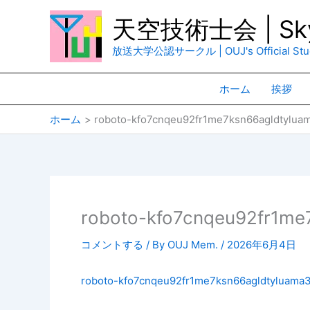
内
天空技術士会 | Sky
容
を
放送大学公認サークル | OUJ's Official Stud
ス
キ
ホーム
挨拶
ッ
プ
ホーム
roboto-kfo7cnqeu92fr1me7ksn66agldtylu
roboto-kfo7cnqeu92fr1me
コメントする
/ By
OUJ Mem.
/
2026年6月4日
roboto-kfo7cnqeu92fr1me7ksn66agldtyluama