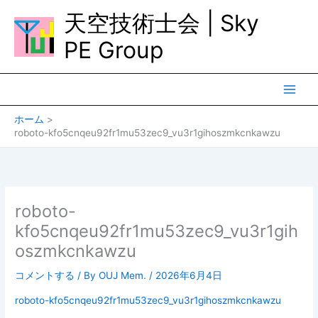
内
天空技術士会 | Sky
容
を
PE Group
ス
キ
ッ
プ
ホーム
roboto-kfo5cnqeu92fr1mu53zec9_vu3r1gihoszmkcnkawzu
roboto-
kfo5cnqeu92fr1mu53zec9_vu3r1gih
oszmkcnkawzu
コメントする
/ By
OUJ Mem.
/
2026年6月4日
roboto-kfo5cnqeu92fr1mu53zec9_vu3r1gihoszmkcnkawzu