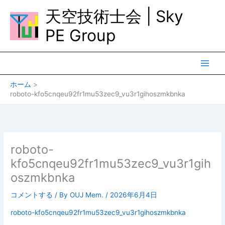
内
天空技術士会 | Sky
容
を
PE Group
ス
キ
ッ
プ
ホーム
roboto-kfo5cnqeu92fr1mu53zec9_vu3r1gihoszmkbnka
roboto-
kfo5cnqeu92fr1mu53zec9_vu3r1gih
oszmkbnka
コメントする
/ By
OUJ Mem.
/
2026年6月4日
roboto-kfo5cnqeu92fr1mu53zec9_vu3r1gihoszmkbnka