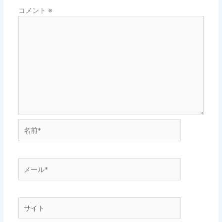
コメント
※
名
前
*
メ
ー
ル
*
サ
イ