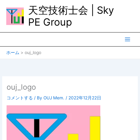
内
天空技術士会 | Sky
容
を
PE Group
ス
キ
ッ
プ
ホーム
ouj_logo
ouj_logo
コメントする
/ By
OUJ Mem.
/
2022年12月22日