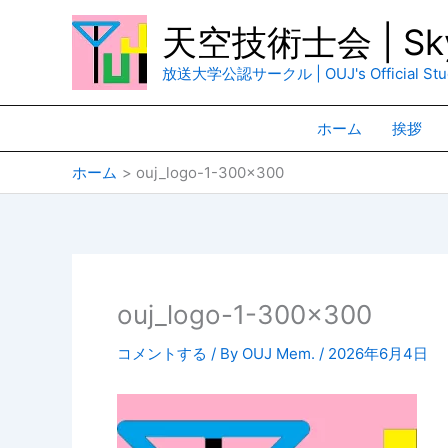
内
天空技術士会 | Sky
容
を
放送大学公認サークル | OUJ's Official Stud
ス
キ
ホーム
挨拶
ッ
プ
ホーム
ouj_logo-1-300×300
ouj_logo-1-300×300
コメントする
/ By
OUJ Mem.
/
2026年6月4日