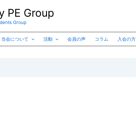
 PE Group
ents Group
当会について
活動
会員の声
コラム
入会の方