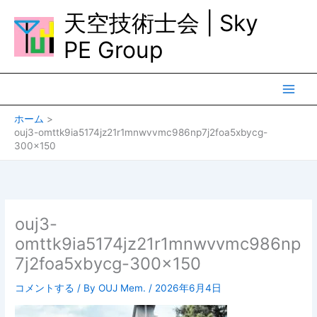
内
天空技術士会 | Sky
容
を
PE Group
ス
キ
ッ
プ
ホーム
ouj3-omttk9ia5174jz21r1mnwvvmc986np7j2foa5xbycg-
300×150
ouj3-
omttk9ia5174jz21r1mnwvvmc986np
7j2foa5xbycg-300×150
コメントする
/ By
OUJ Mem.
/
2026年6月4日