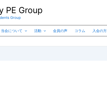
 PE Group
ents Group
当会について
活動
会員の声
コラム
入会の方