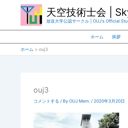
内
天空技術士会 | Sky
容
を
放送大学公認サークル | OUJ's Official Stud
ス
キ
ホーム
挨拶
ッ
プ
ホーム
ouj3
ouj3
コメントする
/ By
OUJ Mem.
/
2020年3月20日