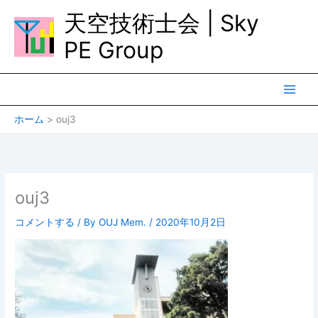
内
天空技術士会 | Sky
容
を
PE Group
ス
キ
ッ
プ
ホーム
ouj3
ouj3
コメントする
/ By
OUJ Mem.
/
2020年10月2日