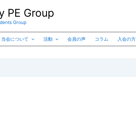
 PE Group
ents Group
当会について
活動
会員の声
コラム
入会の方