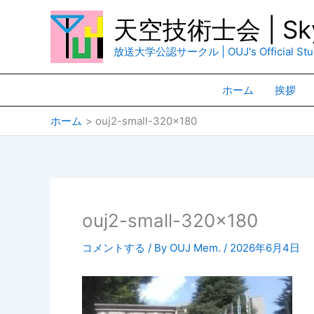
内
天空技術士会 | Sky
容
を
放送大学公認サークル | OUJ's Official Stud
ス
キ
ホーム
挨拶
ッ
プ
ホーム
ouj2-small-320×180
ouj2-small-320×180
コメントする
/ By
OUJ Mem.
/
2026年6月4日