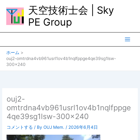
内
天空技術士会 | Sky
容
を
PE Group
ス
キ
ッ
プ
ホーム
ouj2-omtrdna4vb961usrl1ov4b1nqlfppge4qe39sg1lsw-
300×240
ouj2-
omtrdna4vb961usrl1ov4b1nqlfppge
4qe39sg1lsw-300×240
コメントする
/ By
OUJ Mem.
/
2026年6月4日