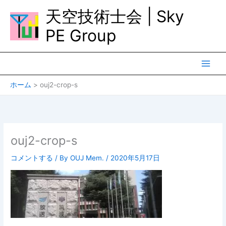
内
天空技術士会 | Sky
容
を
PE Group
ス
キ
ッ
プ
ホーム
ouj2-crop-s
ouj2-crop-s
コメントする
/ By
OUJ Mem.
/
2020年5月17日