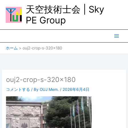
内
天空技術士会 | Sky
容
を
PE Group
ス
キ
ッ
プ
ホーム
ouj2-crop-s-320×180
ouj2-crop-s-320×180
コメントする
/ By
OUJ Mem.
/
2026年6月4日