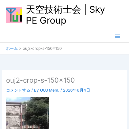
内
天空技術士会 | Sky
容
を
PE Group
ス
キ
ッ
プ
ホーム
ouj2-crop-s-150×150
ouj2-crop-s-150×150
コメントする
/ By
OUJ Mem.
/
2026年6月4日