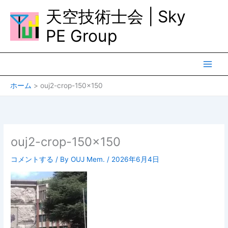
内
天空技術士会 | Sky
容
を
PE Group
ス
キ
ッ
プ
ホーム
ouj2-crop-150×150
ouj2-crop-150×150
コメントする
/ By
OUJ Mem.
/
2026年6月4日