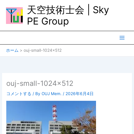
内
天空技術士会 | Sky
容
を
PE Group
ス
キ
ッ
プ
ホーム
ouj-small-1024×512
ouj-small-1024×512
コメントする
/ By
OUJ Mem.
/
2026年6月4日