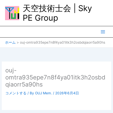
内
天空技術士会 | Sky
容
を
PE Group
ス
キ
ッ
プ
ホーム
ouj-omtra935epe7n8f4ya01itk3h2osbdqiaorr5a90hs
ouj-
omtra935epe7n8f4ya01itk3h2osbd
qiaorr5a90hs
コメントする
/ By
OUJ Mem.
/
2026年6月4日