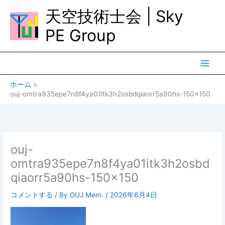
内
天空技術士会 | Sky
容
を
PE Group
ス
キ
ッ
プ
ホーム
ouj-omtra935epe7n8f4ya01itk3h2osbdqiaorr5a90hs-150×150
ouj-
omtra935epe7n8f4ya01itk3h2osbd
qiaorr5a90hs-150×150
コメントする
/ By
OUJ Mem.
/
2026年6月4日