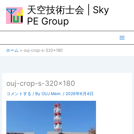
内
天空技術士会 | Sky
容
を
PE Group
ス
キ
ッ
プ
ホーム
ouj-crop-s-320×180
ouj-crop-s-320×180
コメントする
/ By
OUJ Mem.
/
2026年6月4日