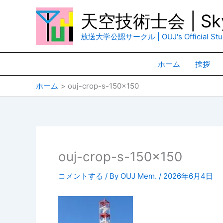
内
天空技術士会 | Sky
容
を
放送大学公認サークル | OUJ's Official Stud
ス
キ
ホーム
挨拶
ッ
プ
ホーム
ouj-crop-s-150×150
ouj-crop-s-150×150
コメントする
/ By
OUJ Mem.
/
2026年6月4日