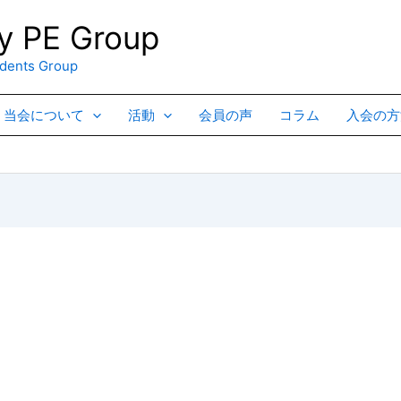
 PE Group
ents Group
当会について
活動
会員の声
コラム
入会の方