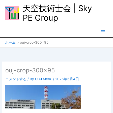
内
天空技術士会 | Sky
容
を
PE Group
ス
キ
ッ
プ
ホーム
ouj-crop-300×95
ouj-crop-300×95
コメントする
/ By
OUJ Mem.
/
2026年6月4日