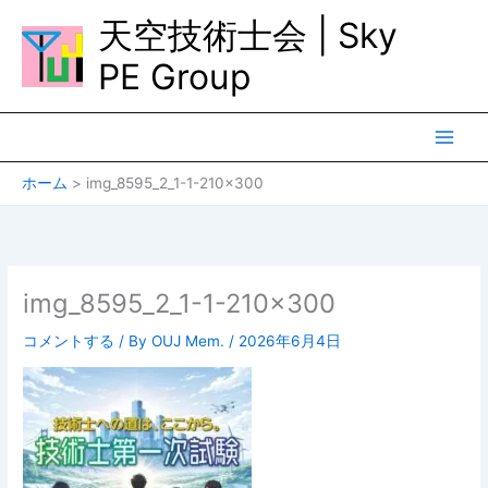
内
天空技術士会 | Sky
容
を
PE Group
ス
キ
ッ
プ
ホーム
img_8595_2_1-1-210×300
img_8595_2_1-1-210×300
コメントする
/ By
OUJ Mem.
/
2026年6月4日