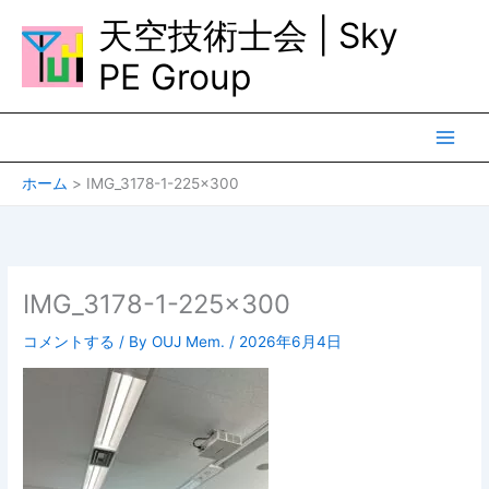
内
天空技術士会 | Sky
容
を
PE Group
ス
キ
ッ
プ
ホーム
IMG_3178-1-225×300
IMG_3178-1-225×300
コメントする
/ By
OUJ Mem.
/
2026年6月4日