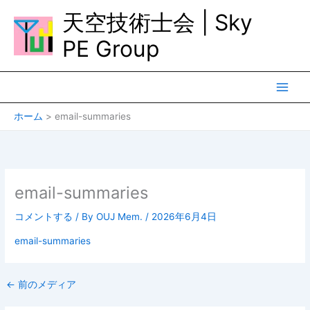
内
天空技術士会 | Sky
容
を
PE Group
ス
キ
ッ
プ
ホーム
email-summaries
email-summaries
コメントする
/ By
OUJ Mem.
/
2026年6月4日
email-summaries
←
前のメディア