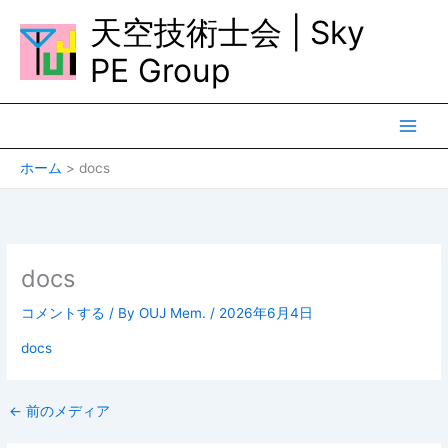
内
天空技術士会 | Sky
容
を
PE Group
ス
キ
ッ
プ
ホーム
docs
docs
コメントする
/ By
OUJ Mem.
/
2026年6月4日
docs
←
前のメディア