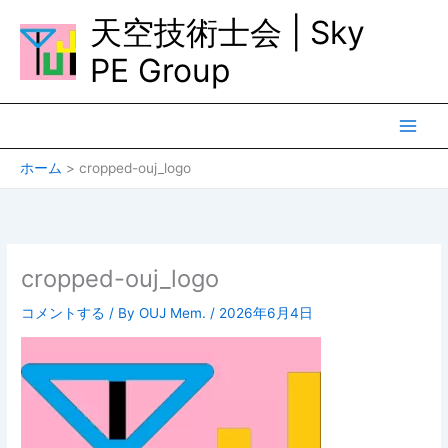
内
天空技術士会 | Sky
容
を
PE Group
ス
キ
ッ
プ
ホーム
cropped-ouj_logo
cropped-ouj_logo
コメントする
/ By
OUJ Mem.
/
2026年6月4日