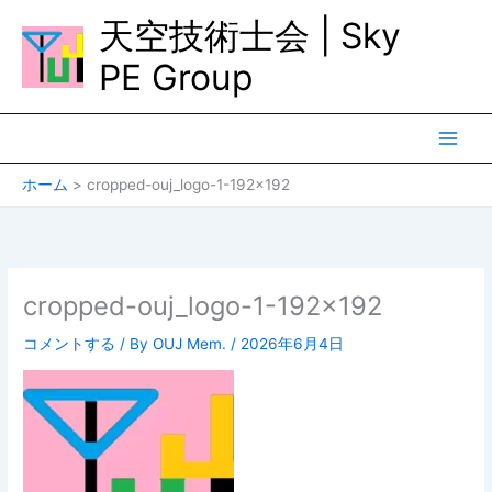
内
天空技術士会 | Sky
容
を
PE Group
ス
キ
ッ
プ
ホーム
cropped-ouj_logo-1-192×192
cropped-ouj_logo-1-192×192
コメントする
/ By
OUJ Mem.
/
2026年6月4日