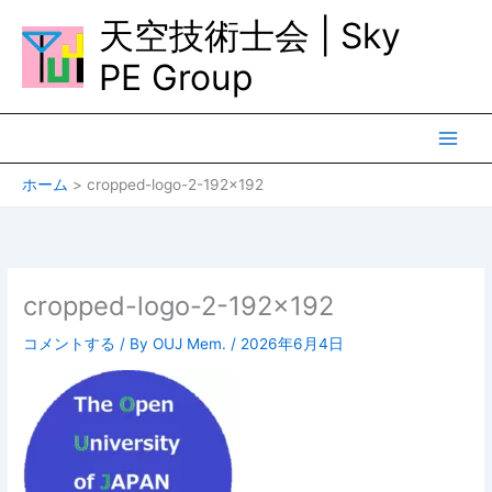
内
天空技術士会 | Sky
容
を
PE Group
ス
キ
ッ
プ
ホーム
cropped-logo-2-192×192
cropped-logo-2-192×192
コメントする
/ By
OUJ Mem.
/
2026年6月4日