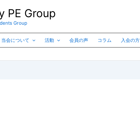
 PE Group
ents Group
当会について
活動
会員の声
コラム
入会の方